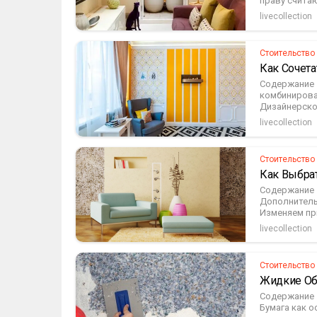
праву считаю
livecollection
Стоительство
Как Сочета
Содержание 
комбинирован
Дизайнерское
livecollection
Стоительство
Как Выбра
Содержание 1
Дополнитель
Изменяем при
livecollection
Стоительство
Жидкие Об
Содержание 1
Бумага как о