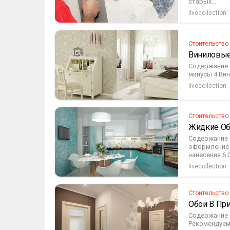
старых...
livecollection
Стоительство
Виниловые
Содержание 
минусы 4 Вин
livecollection
Стоительство
Жидкие Об
Содержание 
оформление 
нанесения 6 
livecollection
Стоительство
Обои В Пр
Содержание 
Рекомендуемы