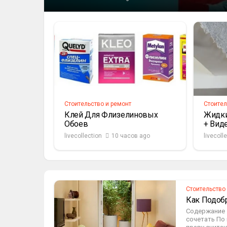
Стоительство и ремонт
Стоител
Клей Для Флизелиновых
Жидки
Обоев
+ Вид
livecollection
10 часов ago
livecoll
Стоительство
Как Подоб
Содержание 
сочетать По