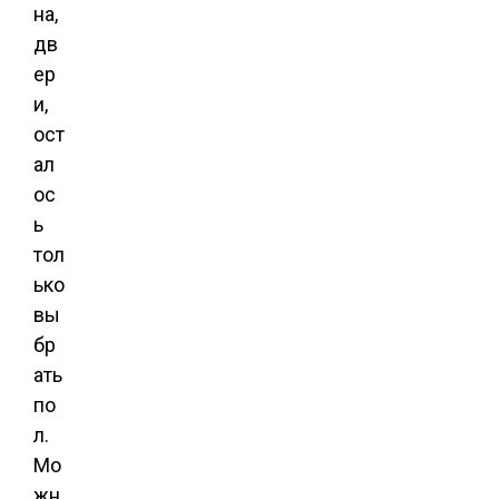
на,
дв
ер
и,
ост
ал
ос
ь
тол
ько
вы
бр
ать
по
л.
Мо
жн