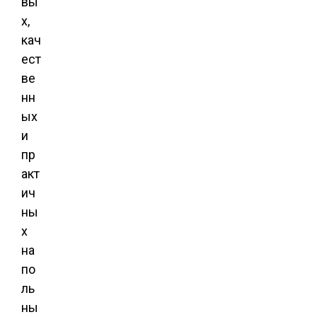
вы
х,
кач
ест
ве
нн
ых
и
пр
акт
ич
ны
х
на
по
ль
ны