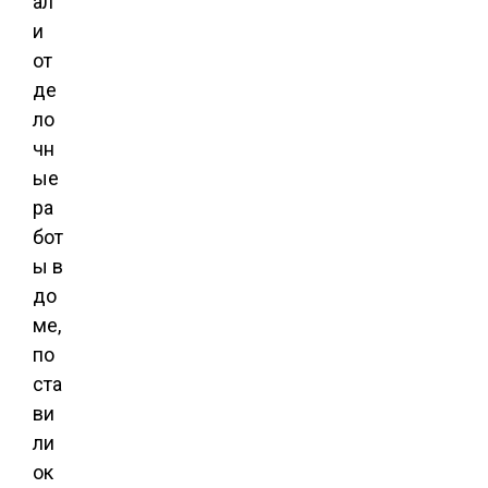
ал
и
от
де
ло
чн
ые
ра
бот
ы в
до
ме,
по
ста
ви
ли
ок