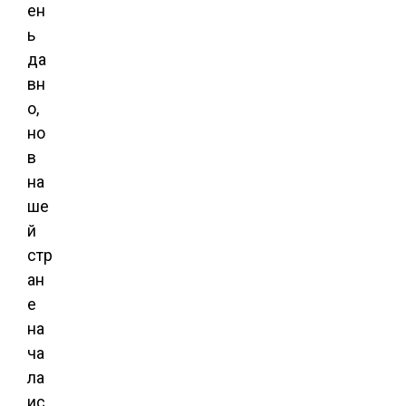
ен
ь
да
вн
о,
но
в
на
ше
й
стр
ан
е
на
ча
ла
ис