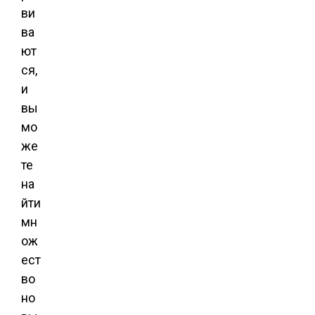
ви
ва
ют
ся,
и
вы
мо
же
те
на
йти
мн
ож
ест
во
но