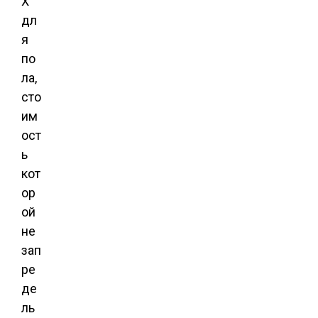
Х
дл
я
по
ла,
сто
им
ост
ь
кот
ор
ой
не
зап
ре
де
ль