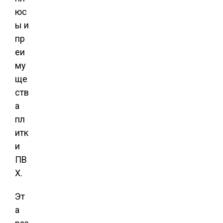
юс
ы и
пр
еи
му
ще
ств
а
пл
итк
и
ПВ
Х.
Эт
а