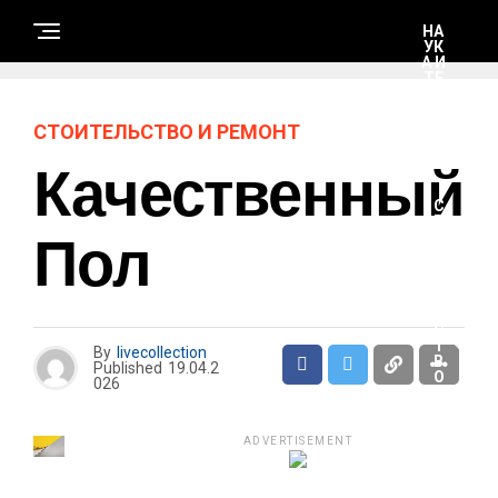
НА
УК
А И
ТЕ
ХН
ОЛ
ОГ
СТОИТЕЛЬСТВО И РЕМОНТ
ИИ
Качественный
С
Т
Пол
О
И
Т
Е
Л
Ь
С
Т
By
livecollection
В
Published
19.04.2
О
026
И
Р
Е
М
ADVERTISEMENT
О
Н
Т