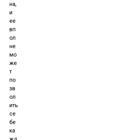
на,
и
ее
вп
ол
не
мо
же
т
по
зв
ол
ить
се
бе
ка
жд