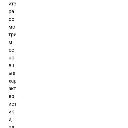
йте
ра
сс
мо
три
м
ос
но
вн
ые
хар
акт
ер
ист
ик
и,
пл