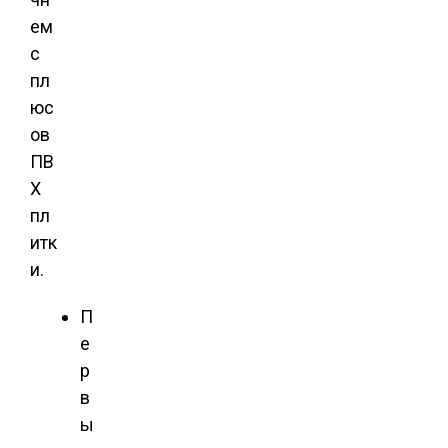
ем
с
пл
юс
ов
ПВ
Х
пл
итк
и.
П
е
р
в
ы