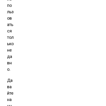
по
льз
ов
ать
ся
тол
ько
не
да
вн
о.
Да
ва
йте
на
чн