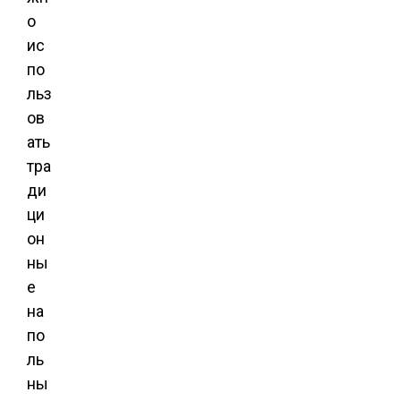
о
ис
по
льз
ов
ать
тра
ди
ци
он
ны
е
на
по
ль
ны