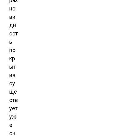
раз
но
ви
дн
ост
ь
по
кр
ыт
ия
су
ще
ств
ует
уж
е
оч