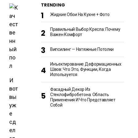
TRENDING
Жидкие Обои На Кухне + Фото
Правильный Выбор Кресла: Почему
Важен Комфорт
Випсилинг — Натяжные Потолки
Инъектирование Деформационных
Швов: Что Это, Функции, Когда
Используется
И
вот
Фасадный Декор Из
Стеклофибробетона: Область
вы
Применения И Что Представляет
уж
Собой
е
сд
ел