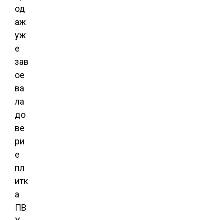
од
аж
уж
е
зав
ое
ва
ла
до
ве
ри
е
пл
итк
а
ПВ