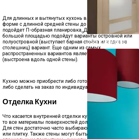
Для длинных и вытянутых кухонь в прямоугольной
форме с длинной средней стены до 3,5м лучше
подойдет П-образная планировка. Для помещений с
большой площадью подойдут варианты островной или
полуостровной (выступает барная стойка или одна из
Обои В Прихожую Под 
столешниц) вариант. Еще одним из самых
распространенных вариантов является линейная кухня
(выстроена вдоль одной стены).
Кухню можно приобрести либо готовую в магазине,
либо сделать на заказ по индивидуальному проекту.
Отделка Кухни
Что касается внутренней отделки кухонного помещения,
то все материалы поверхностей должны легко мыться.
Для стен достаточно часто выбирают моющиеся обои
или плитку. Также стены могут быть отделаны