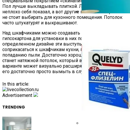
специальным покрытием «скинапи» или выкрашены.
Пол лучше выкладывать плиткой. Ламинат тоже
неплохо себя показал, а вот другие половые покрытия
не стоит выбирать для кухонного помещения. Потолок
Краска Для Обоев
часто штукатурят и выкрашивают.
Над шкафчиками можно создавать выступы из
гипсокартона для установки в них подсветки. При
определенном дизайне эти выступы могут вплотную
соприкасаться к шкафчикам кухни, препятствуя
попаданию пыли. Достаточно хорошим вариантом
станет натяжной потолок, который в глянцевом
варианте может визуально расширять кухню, а так же
его достаточно просто вымыть в случае загрязнения.
In this article:
Advertisement
TRENDING