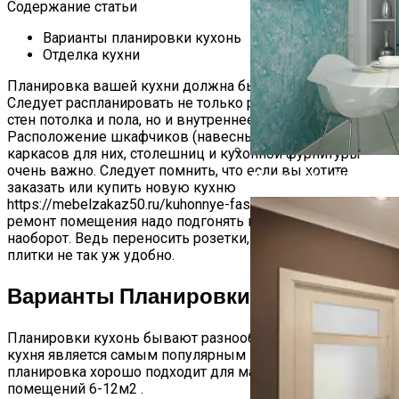
Содержание статьи
Варианты планировки кухонь
Отделка кухни
Планировка вашей кухни должна быть детальной.
Следует распланировать не только ремонтные работы
стен потолка и пола, но и внутреннее убранство.
Расположение шкафчиков (навесных или напольных),
каркасов для них, столешниц и кухонной фурнитуры
очень важно. Следует помнить, что если вы хотите
Жидкие Обои На Кухне 
заказать или купить новую кухню
https://mebelzakaz50.ru/kuhonnye-fasady/uglovye-kuhni, то
ремонт помещения надо подгонять под нее, а не
наоборот. Ведь переносить розетки, перекладывать
плитки не так уж удобно.
Варианты Планировки Кухонь
Планировки кухонь бывают разнообразными. Угловая
кухня является самым популярным из вариантов. Эта
планировка хорошо подходит для маленьких
помещений 6-12м2 .