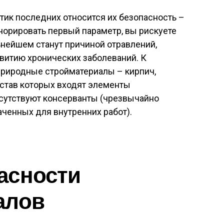
тик последних относится их безопасность –
гнорировать первый параметр, вы рискуете
ьнейшем станут причиной отравлений,
витию хронических заболеваний. К
природные стройматериалы – кирпич,
состав которых входят элементы
тсутствуют консерванты (чрезвычайно
аченных для внутренних работ).
асности
алов