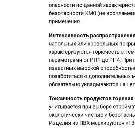
опасности по данной характерист
безопасности КМ0 (не воспламен
применения.
Интенсивность распространени
напольных или кровельных покры
характеризуются горючестью, тем
параметрами от РП1 до РП4. При 
известных высокой способностью
позаботиться о дополнительных м
обязательно укладываются на не
Токсичность продуктов горения
учитывается при выборе строймат
экологически чистые и безопасны
Изделия из ПВХ маркируются «Т3