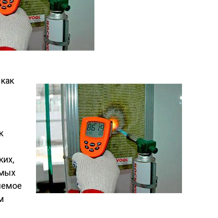
 как
к
ких,
имых
яемое
м