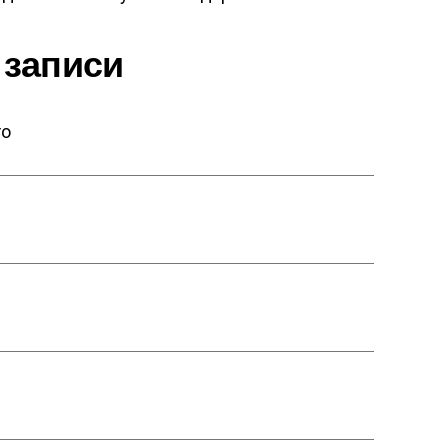
 записи
то