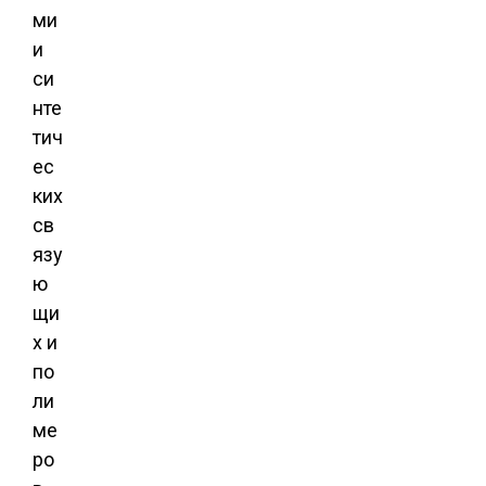
ми
и
си
нте
тич
ес
ких
св
язу
ю
щи
х и
по
ли
ме
ро