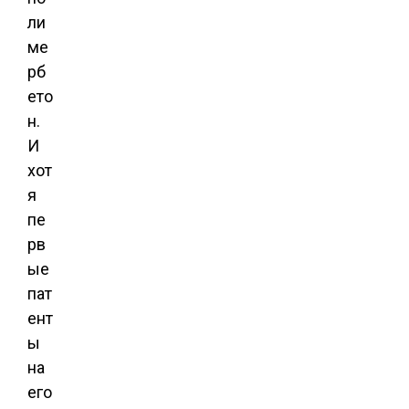
ли
ме
рб
ето
н.
И
хот
я
пе
рв
ые
пат
ент
ы
на
его