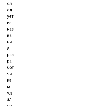
сл
ед
ует
из
наз
ва
ни
я,
раз
ра
бот
чи
ка
м
уд
ал
ос