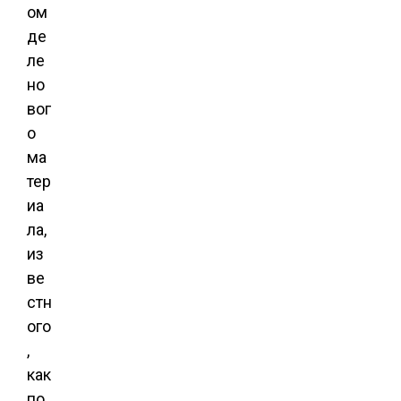
ом
де
ле
но
вог
о
ма
тер
иа
ла,
из
ве
стн
ого
,
как
по