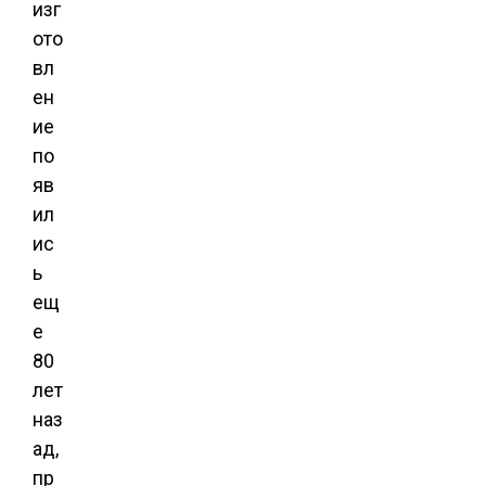
изг
ото
вл
ен
ие
по
яв
ил
ис
ь
ещ
е
80
лет
наз
ад,
пр