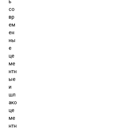
ь
со
вр
ем
ен
ны
е
це
ме
нтн
ые
и
шл
ако
це
ме
нтн