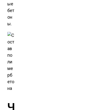
ые
бет
он
ы.
Ч