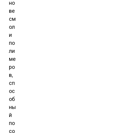
но
ве
см
ол
и
по
ли
ме
ро
в,
сп
ос
об
ны
й
по
со