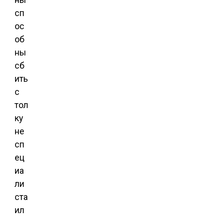
сп
ос
об
ны
сб
ить
с
тол
ку
не
сп
ец
иа
ли
ста
ил