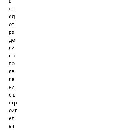
в
пр
ед
оп
ре
де
ли
ло
по
яв
ле
ни
е в
стр
оит
ел
ьн