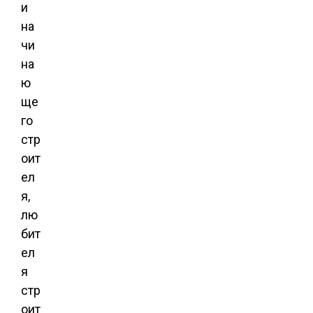
и
на
чи
на
ю
ще
го
стр
оит
ел
я,
лю
бит
ел
я
стр
оит