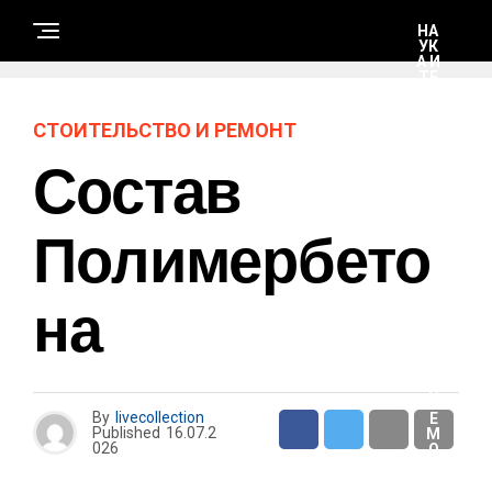
НА
УК
А И
ТЕ
ХН
ОЛ
ОГ
СТОИТЕЛЬСТВО И РЕМОНТ
ИИ
Состав
С
Т
Полимербето
О
И
Т
Е
На
Л
Ь
С
Т
В
О
И
Р
By
livecollection
Е
Published
16.07.2
М
026
О
Н
Т