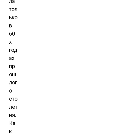
ла
тол
ько
в
60-
х
год
ах
пр
ош
лог
о
сто
лет
ия.
Ка
к