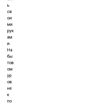
ь
св
ои
ми
рук
ам
и.
На
бы
тов
ом
ур
ов
не
к
по