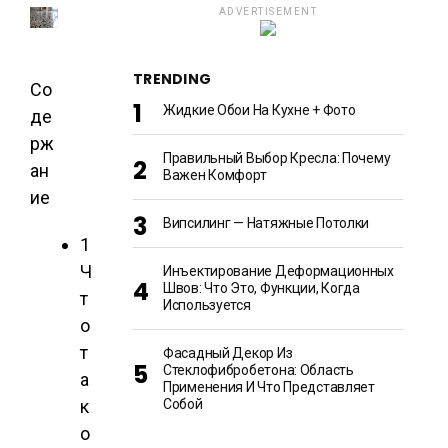
ADVERTISEMENT
TRENDING
Со
Жидкие Обои На Кухне + Фото
де
рж
Правильный Выбор Кресла: Почему
ан
Важен Комфорт
ие
Випсилинг — Натяжные Потолки
1
Ч
Инъектирование Деформационных
Швов: Что Это, Функции, Когда
т
Используется
о
т
Фасадный Декор Из
Стеклофибробетона: Область
а
Применения И Что Представляет
к
Собой
о