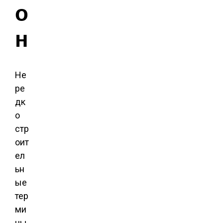
о
н
Не
ре
дк
о
стр
оит
ел
ьн
ые
тер
ми
ны