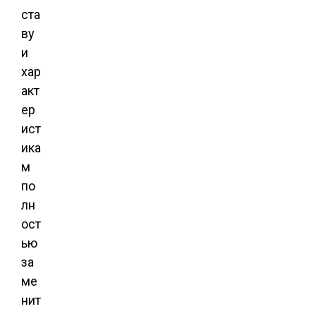
ста
ву
и
хар
акт
ер
ист
ика
м
по
лн
ост
ью
за
ме
нит