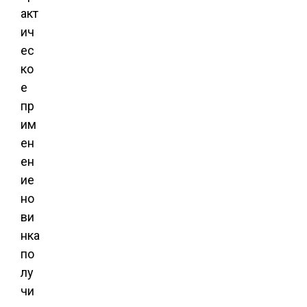
акт
ич
ес
ко
е
пр
им
ен
ен
ие
но
ви
нка
по
лу
чи