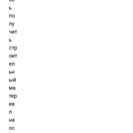
ь
по
лу
чит
ь
стр
оит
ел
ьн
ый
ма
тер
иа
л
на
ос