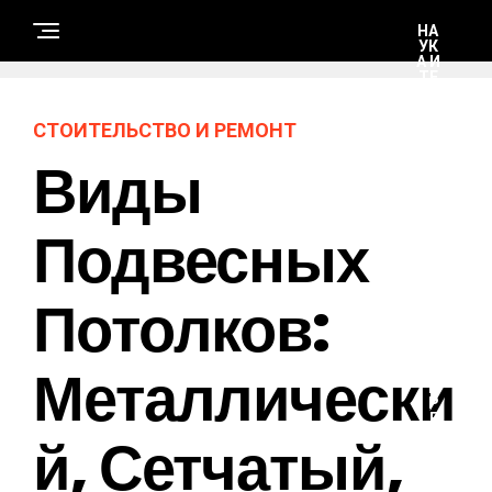
НА
УК
А И
ТЕ
ХН
ОЛ
ОГ
СТОИТЕЛЬСТВО И РЕМОНТ
ИИ
Виды
С
Т
Подвесных
О
И
Т
Е
Потолков:
Л
Ь
С
Т
В
Металлически
О
И
Р
Е
Й, Сетчатый,
М
О
Н
Т