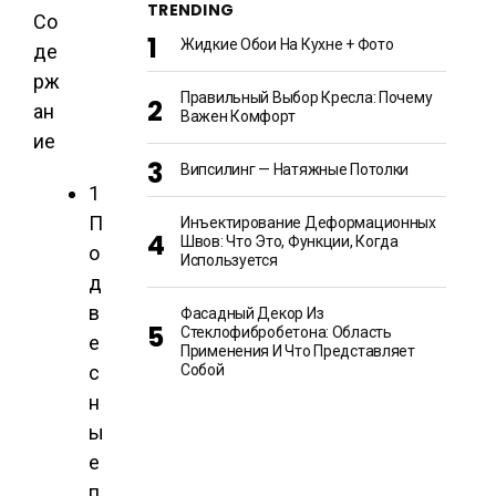
TRENDING
Со
Жидкие Обои На Кухне + Фото
де
рж
Правильный Выбор Кресла: Почему
ан
Важен Комфорт
ие
Випсилинг — Натяжные Потолки
1
П
Инъектирование Деформационных
Швов: Что Это, Функции, Когда
о
Используется
д
в
Фасадный Декор Из
Стеклофибробетона: Область
е
Применения И Что Представляет
с
Собой
н
ы
е
п