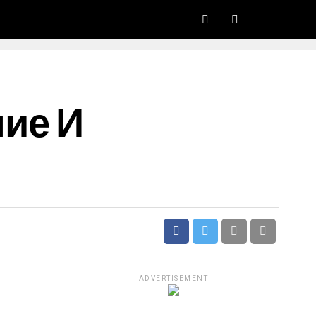
ие И
ADVERTISEMENT