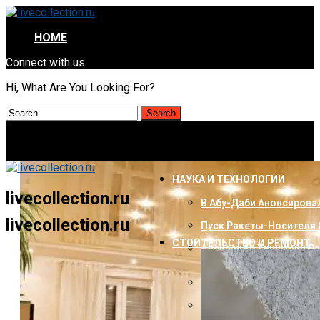
HOME
Connect with us
Hi, What Are You Looking For?
НАУКА И ТЕХНОЛОГИИ
livecollection.ru
В Абу-Даби Анонсирова
livecollection.ru
Пуск Ракеты-Носителя 
СТОИТЕЛЬСТВО И РЕМОНТ
Александр Хинштейн Ра
Рекламой VPN-Сервисо
Дуров: Время Безотказн
Steam Удален Из Реест