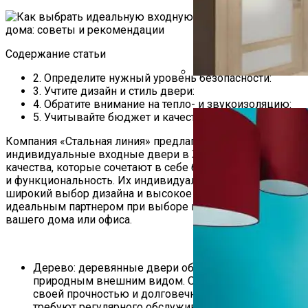
Содержание статьи
2. Определите нужный уровень безопасности:
3. Учтите дизайн и стиль двери:
Обои В Прихожую Под 
4. Обратите внимание на тепло- и звукоизоляцию:
5. Учитывайте бюджет и качество:
Компания «Стальная линия» предлагает
индивидуальные входные двери в Жлобине высокого
качества, которые сочетают в себе безопасность, стиль
и функциональность. Их индивидуальный подход,
широкий выбор дизайна и высокое качество делают их
идеальным партнером при выборе входных дверей для
вашего дома или офиса.
Дерево: деревянные двери обладают теплым и
природным внешним видом. Они также известны
своей прочностью и долговечностью. Однако, они
требуют регулярного обслуживания и защиты от