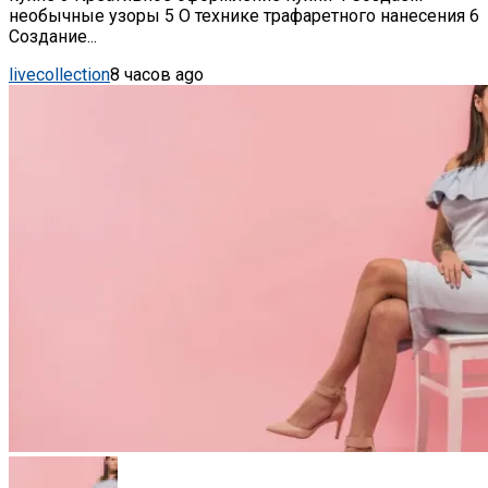
необычные узоры 5 О технике трафаретного нанесения 6
Создание...
livecollection
8 часов ago