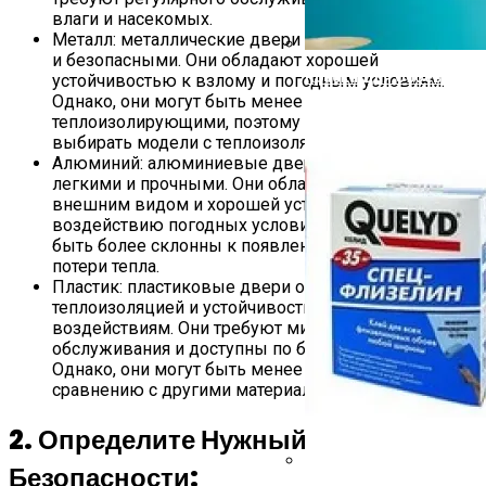
влаги и насекомых.
Металл: металлические двери являются прочными
и безопасными. Они обладают хорошей
Краска Для Обоев
устойчивостью к взлому и погодным условиям.
Однако, они могут быть менее
теплоизолирующими, поэтому рекомендуется
выбирать модели с теплоизоляционным слоем.
Алюминий: алюминиевые двери являются
легкими и прочными. Они обладают современным
внешним видом и хорошей устойчивостью к
воздействию погодных условий. Однако, они могут
быть более склонны к появлению царапин и
потери тепла.
Пластик: пластиковые двери обладают хорошей
теплоизоляцией и устойчивостью к внешним
воздействиям. Они требуют минимального
обслуживания и доступны по более низкой цене.
Однако, они могут быть менее прочными по
сравнению с другими материалами.
2. Определите Нужный Уровень
Безопасности: