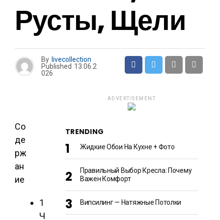
Русты, Щели
By
livecollection
Published
13.06.2
026
ADVERTISEMENT
Со
TRENDING
де
Жидкие Обои На Кухне + Фото
рж
ан
Правильный Выбор Кресла: Почему
ие
Важен Комфорт
1
Випсилинг — Натяжные Потолки
Ч