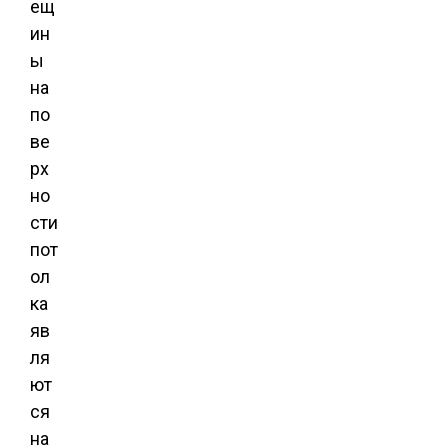
ещ
ин
ы
на
по
ве
рх
но
сти
пот
ол
ка
яв
ля
ют
ся
на