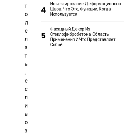
Инъектирование Деформационных
т
Швов: Что Это, Функции, Когда
о
Используется
д
Фасадный Декор Из
е
Стеклофибробетона: Область
л
Применения И Что Представляет
Собой
а
т
ь
,
е
с
л
и
в
о
з