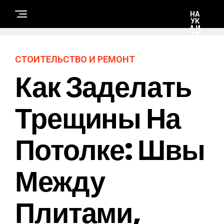
НА
УК
А И
ТЕ
ХН
ОЛ
ОГ
СТОИТЕЛЬСТВО И РЕМОНТ
ИИ
Как Заделать
С
Т
Трещины На
О
И
Т
Е
Потолке: Швы
Л
Ь
С
Т
В
Между
О
И
Р
Е
Плитами,
М
О
Н
Т