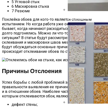
5
Угловой стык
6
Маскировка стыка
7
Резюме
Жидкие Обои На Гипсок
Поклейка обоев для кого-то является сплошным
испытанием. Но когда работа уже окончена еще обиднее
бывает, когда начинают расходиться швы, которые так
долго подгонялись. Можно ли что-то предпринять в этой
ситуации? В статье будут рассмотрены способы
склеивания и маскировки швов между обоями, также
будут обсуждаться основные причины, по которым
происходит отклеивание обоев по стыкам.
Причины Отслоения
Успех борьбы с любой проблемой зависит от
правильности выявления ее причины. Это справедливо
и в отношении обоев. Наиболее частыми причинами, по
которым отклеиваются обои, являются:
дефект стены;